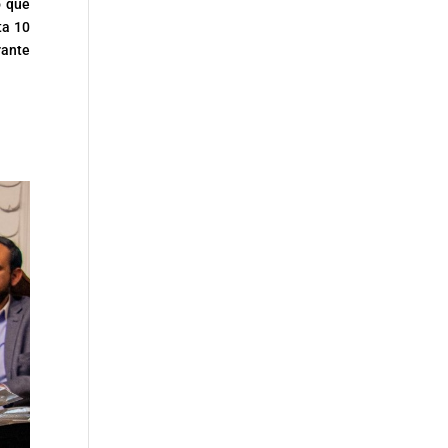
o que
ta 10
rante