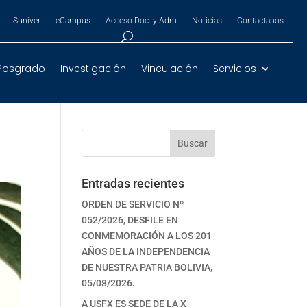
Suniver
eCampus
Acceso Doc. y Adm
Noticias
Contactanos
Posgrado
Investigación
Vinculación
Servicios
Buscar
Entradas recientes
ORDEN DE SERVICIO Nº
052/2026, DESFILE EN
CONMEMORACIÓN A LOS 201
AÑOS DE LA INDEPENDENCIA
DE NUESTRA PATRIA BOLIVIA,
05/08/2026.
A USFX ES SEDE DE LA X