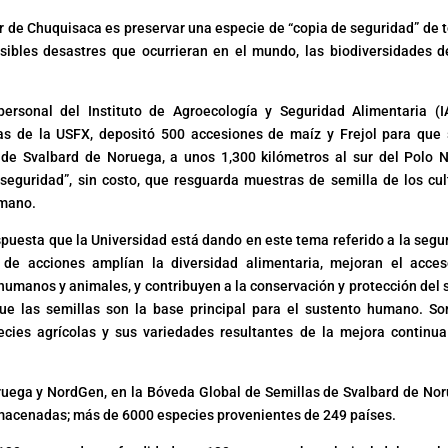
er de Chuquisaca es preservar una especie de “copia de seguridad” de 
osibles desastres que ocurrieran en el mundo, las biodiversidades d
ersonal del Instituto de Agroecología y Seguridad Alimentaria (I
as de la USFX, depositó 500 accesiones de maíz y Frejol para que
e Svalbard de Noruega, a unos 1,300 kilómetros al sur del Polo N
seguridad”, sin costo, que resguarda muestras de semilla de los cul
umano.
spuesta que la Universidad está dando en este tema referido a la segu
 de acciones amplían la diversidad alimentaria, mejoran el acces
 humanos y animales, y contribuyen a la conservación y protección del 
que las semillas son la base principal para el sustento humano. So
ecies agrícolas y sus variedades resultantes de la mejora continua
oruega y NordGen, en la Bóveda Global de Semillas de Svalbard de No
lmacenadas; más de 6000 especies provenientes de 249 países.