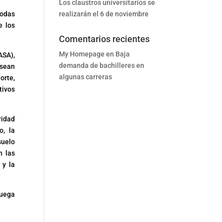
Los claustros universitarios se
realizarán el 6 de noviembre
todas
e los
Comentarios recientes
My Homepage
en
Baja
ASA),
demanda de bachilleres en
 sean
algunas carreras
orte,
tivos
ridad
o, la
suelo
n las
 y la
ruega