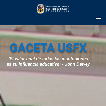
GACETA USFX
"El valor final de todas las instituciones
es su influencia educativa" - John Dewey