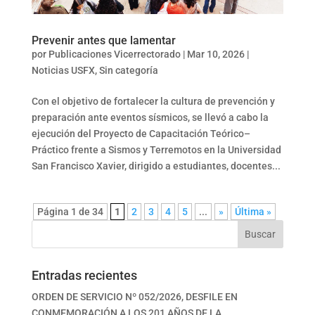
Prevenir antes que lamentar
por
Publicaciones Vicerrectorado
|
Mar 10, 2026
|
Noticias USFX
,
Sin categoría
Con el objetivo de fortalecer la cultura de prevención y
preparación ante eventos sísmicos, se llevó a cabo la
ejecución del Proyecto de Capacitación Teórico–
Práctico frente a Sismos y Terremotos en la Universidad
San Francisco Xavier, dirigido a estudiantes, docentes...
Página 1 de 34
1
2
3
4
5
...
»
Última »
Buscar
Entradas recientes
ORDEN DE SERVICIO Nº 052/2026, DESFILE EN
CONMEMORACIÓN A LOS 201 AÑOS DE LA