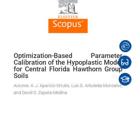
Optimization-Based Parameter
Calibration of the Hypoplastic Model
for Central Florida Hawthorn Group
Soils
Autores
:
A. J. Aparicio-Ortube
,
Luis G. Arboleda-Monsalve
,
and
David G. Zapata-Medina
Ir al artículo completo