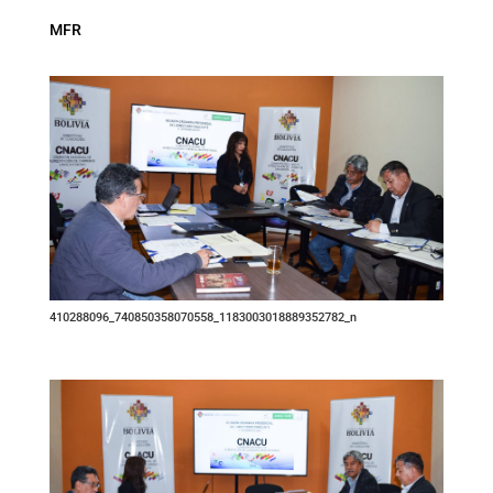
MFR
410288096_740850358070558_1183003018889352782_n