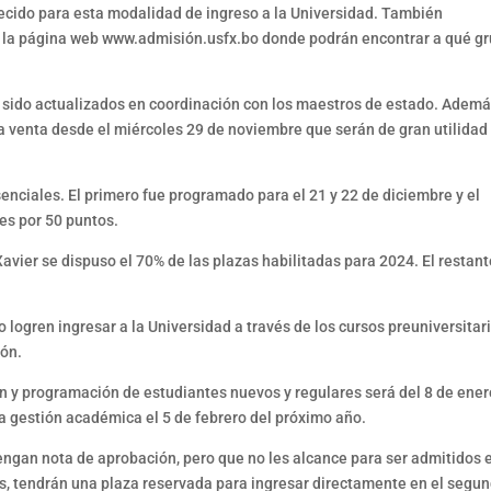
cido para esta modalidad de ingreso a la Universidad. También
 a la página web www.admisión.usfx.bo donde podrán encontrar a qué g
 sido actualizados en coordinación con los maestros de estado. Ademá
la venta desde el miércoles 29 de noviembre que serán de gran utilidad
enciales. El primero fue programado para el 21 y 22 de diciembre y el
es por 50 puntos.
avier se dispuso el 70% de las plazas habilitadas para 2024. El restan
 logren ingresar a la Universidad a través de los cursos preuniversitar
ión.
n y programación de estudiantes nuevos y regulares será del 8 de ener
la gestión académica el 5 de febrero del próximo año.
engan nota de aprobación, pero que no les alcance para ser admitidos 
zas, tendrán una plaza reservada para ingresar directamente en el segu