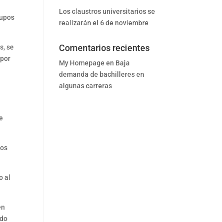
Los claustros universitarios se
rupos
realizarán el 6 de noviembre
Comentarios recientes
s, se
 por
My Homepage
en
Baja
demanda de bachilleres en
algunas carreras
te
ios
o al
en
ndo