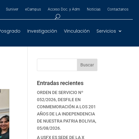
Suniver
eCampus
Acceso Doc. y Adm
Noticias
Contactanos
Posgrado
Investigación
Vinculación
Servicios
Buscar
Entradas recientes
ORDEN DE SERVICIO Nº
052/2026, DESFILE EN
CONMEMORACIÓN A LOS 201
AÑOS DE LA INDEPENDENCIA
DE NUESTRA PATRIA BOLIVIA,
05/08/2026.
A USFX ES SEDE DE LA X