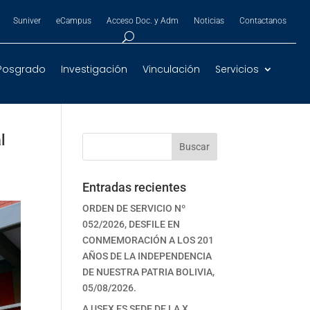
Suniver
eCampus
Acceso Doc. y Adm
Noticias
Contactanos
Posgrado
Investigación
Vinculación
Servicios
l
Buscar
Entradas recientes
ORDEN DE SERVICIO Nº
052/2026, DESFILE EN
CONMEMORACIÓN A LOS 201
AÑOS DE LA INDEPENDENCIA
DE NUESTRA PATRIA BOLIVIA,
05/08/2026.
A USFX ES SEDE DE LA X