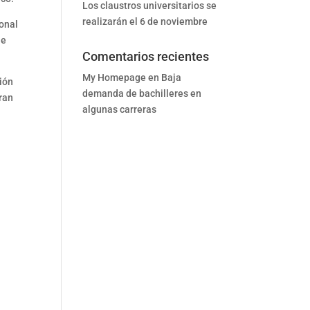
Los claustros universitarios se
realizarán el 6 de noviembre
ional
 e
Comentarios recientes
My Homepage
en
Baja
ción
demanda de bachilleres en
ran
algunas carreras