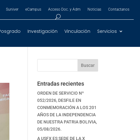
Suniver
eCampus
Acceso Doc. y Adm
Noticias
Contactanos
Posgrado
Investigación
Vinculación
Servicios
Buscar
Entradas recientes
ORDEN DE SERVICIO Nº
052/2026, DESFILE EN
CONMEMORACIÓN A LOS 201
AÑOS DE LA INDEPENDENCIA
DE NUESTRA PATRIA BOLIVIA,
05/08/2026.
A USFX ES SEDE DE LA X