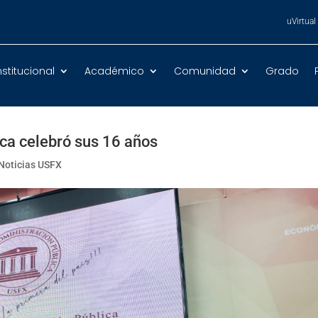
uVirtual
nstitucional
Académico
Comunidad
Grado
ca celebró sus 16 años
Noticias USFX