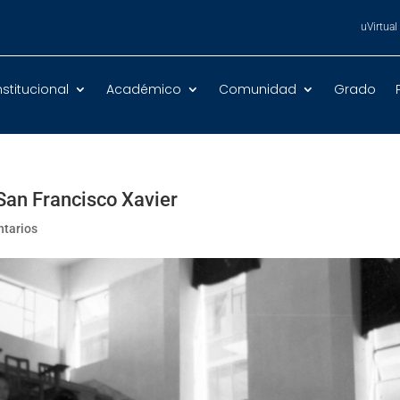
uVirtual
nstitucional
Académico
Comunidad
Grado
San Francisco Xavier
tarios