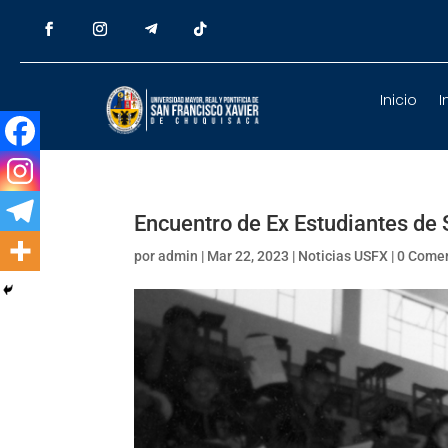
Inicio
I
Encuentro de Ex Estudiantes de 
por
admin
|
Mar 22, 2023
|
Noticias USFX
|
0 Comen