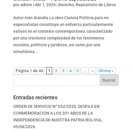
por
admin
|
Abr 1, 2026
|
Derecho
,
Repositorio de Libros
Autor:Iván Arándia La obra Ciencia Política para no
especialistas constituye un esfuerzo particularmente
valioso en el contexto contemporáneo, caracterizado
por una creciente complejidad de los fenómenos
sociales, políticos y jurídicos, así como por una
simultánea...
Página 1 de 46
1
2
3
4
5
...
»
Última »
Buscar
Entradas recientes
ORDEN DE SERVICIO Nº 052/2026, DESFILE EN
CONMEMORACIÓN A LOS 201 AÑOS DE LA
INDEPENDENCIA DE NUESTRA PATRIA BOLIVIA,
05/08/2026.