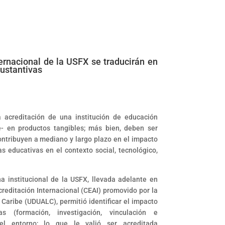
ternacional de la USFX se traducirán en
sustantivas
a acreditación de una institución de educación
- en productos tangibles; más bien, deben ser
ntribuyen a mediano y largo plazo en el impacto
s educativas en el contexto social, tecnológico,
a institucional de la USFX, llevada adelante en
reditación Internacional (CEAI) promovido por la
Caribe (UDUALC), permitió identificar el impacto
as (formación, investigación, vinculación e
 el entorno; lo que le valió ser acreditada