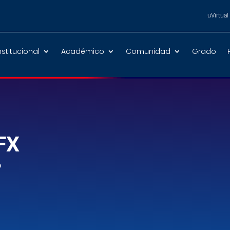
uVirtual
nstitucional
Académico
Comunidad
Grado
FX
D