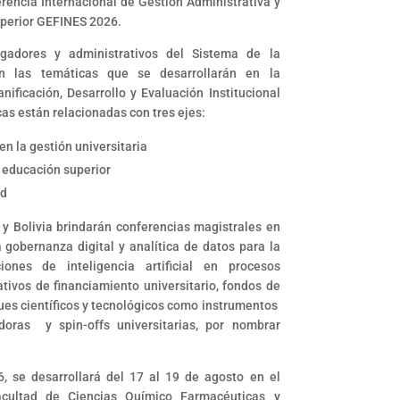
rencia Internacional de Gestión Administrativa y
uperior GEFINES 2026.
igadores y administrativos del Sistema de la
on las temáticas que se desarrollarán en la
nificación, Desarrollo y Evaluación Institucional
as están relacionadas con tres ejes:
 en la gestión universitaria
 educación superior
ad
y Bolivia brindarán conferencias magistrales en
 gobernanza digital y analítica de datos para la
iones de inteligencia artificial en procesos
ativos de financiamiento universitario, fondos de
ques científicos y tecnológicos como instrumentos
adoras y spin-offs universitarias, por nombrar
, se desarrollará del 17 al 19 de agosto en el
facultad de Ciencias Químico Farmacéuticas y