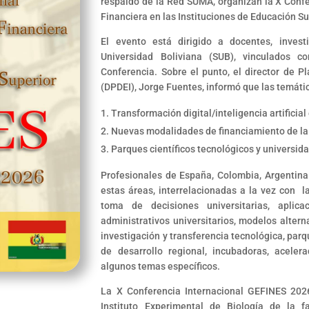
respaldo de la Red SUMA, organizan la X Confe
Financiera en las Instituciones de Educación S
El evento está dirigido a docentes, invest
Universidad Boliviana (SUB), vinculados c
Conferencia. Sobre el punto, el director de Pla
(DPDEI), Jorge Fuentes, informó que las temátic
Transformación digital/inteligencia artificial
Nuevas modalidades de financiamiento de la
Parques científicos tecnológicos y universid
Profesionales de España, Colombia, Argentina 
estas áreas, interrelacionadas a la vez con la
toma de decisiones universitarias, aplicac
administrativos universitarios, modelos altern
investigación y transferencia tecnológica, par
de desarrollo regional, incubadoras, aceler
algunos temas específicos.
La X Conferencia Internacional GEFINES 2026
Instituto Experimental de Biología de la 