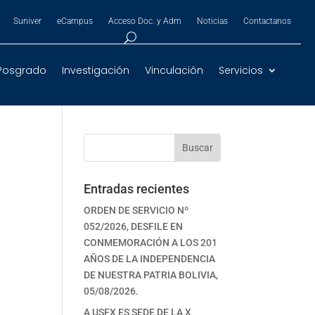
Suniver
eCampus
Acceso Doc. y Adm
Noticias
Contactanos
Posgrado
Investigación
Vinculación
Servicios
Buscar
Entradas recientes
ORDEN DE SERVICIO Nº
052/2026, DESFILE EN
CONMEMORACIÓN A LOS 201
AÑOS DE LA INDEPENDENCIA
DE NUESTRA PATRIA BOLIVIA,
05/08/2026.
A USFX ES SEDE DE LA X