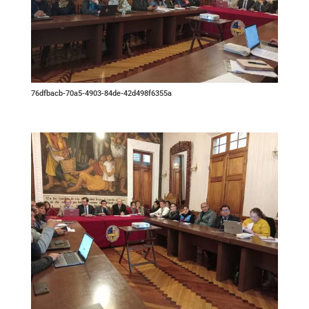
76dfbacb-70a5-4903-84de-42d498f6355a