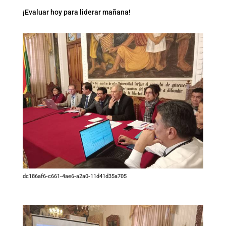
¡Evaluar hoy para liderar mañana!
dc186af6-c661-4ae6-a2a0-11d41d35a705