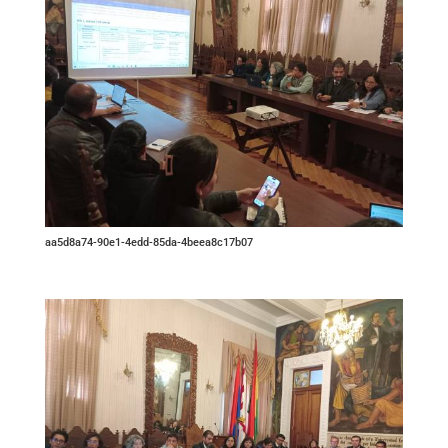
aa5d8a74-90e1-4edd-85da-4beea8c17b07