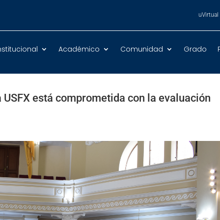
uVirtual
nstitucional
Académico
Comunidad
Grado
la USFX está comprometida con la evaluación