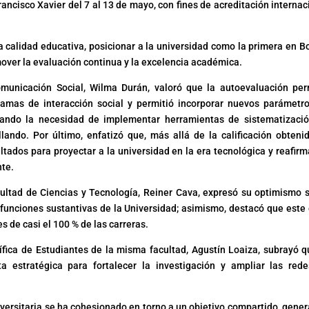
ancisco Xavier del 7 al 13 de mayo, con fines de acreditación internac
a calidad educativa, posicionar a la universidad como la primera en Bo
mover la evaluación continua y la excelencia académica.
municación Social, Wilma Durán, valoró que la autoevaluación per
ogramas de interacción social y permitió incorporar nuevos parámetr
iando la necesidad de implementar herramientas de sistematizaci
ando. Por último, enfatizó que, más allá de la calificación obtenid
ltados para proyectar a la universidad en la era tecnológica y reafirm
nte.
cultad de Ciencias y Tecnología, Reiner Cava, expresó su optimismo 
funciones sustantivas de la Universidad; asimismo, destacó que este 
s de casi el 100 % de las carreras.
tífica de Estudiantes de la misma facultad, Agustín Loaiza, subrayó q
a estratégica para fortalecer la investigación y ampliar las red
versitaria se ha cohesionado en torno a un objetivo compartido, gene