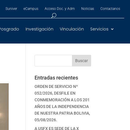
Suniver
eCampus
Acceso Doc. y Adm
Noticias
Contactanos
Posgrado
Investigación
Vinculación
Servicios
Buscar
Entradas recientes
ORDEN DE SERVICIO Nº
052/2026, DESFILE EN
CONMEMORACIÓN A LOS 201
AÑOS DE LA INDEPENDENCIA
DE NUESTRA PATRIA BOLIVIA,
05/08/2026.
A USFX ES SEDE DE LA X