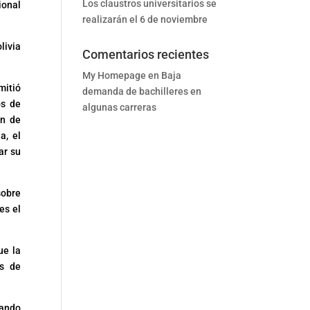
Los claustros universitarios se
ional
realizarán el 6 de noviembre
livia
Comentarios recientes
My Homepage
en
Baja
mitió
demanda de bachilleres en
os de
algunas carreras
ón de
a, el
ar su
sobre
es el
ue la
es de
rando