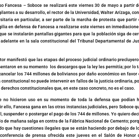
so Fancesa – Soboce se realizará este viernes 30 de mayo a partir d
gilantes a su desarrollo, el rector de la Universidad, Walter Arízaga, co
itaria en particular, a ser parte de la marcha de protesta que partir 
vigilia en defensa de Fancesa a realizarse este viernes en inmediacione
que se instalarán pantallas gigantes para que la población siga de cer
e adelante en la sala constitucional del Tribunal Departamental de Jus
tor manifestó que las etapas del proceso judicial ordinario precluyero
entaron en su momento los descargos que la ley les permitía; por lo t
y cancelar los 744 millones de bolivianos por daño económico en favor 
constitucional no puede intervenir en fallos de la justicia ordinaria, p
erechos constitucionales que, en este caso concreto, no es el caso.
oce no hicieron uso en su momento de toda la defensa que podían 
ir ello, Fancesa gana en las otras instancias judiciales, pero Soboce qu
, suspender o postergar el pago de los 744 de millones. Yo quiero deci
llo de mañana salga en contra de la Fábrica Nacional de Cemento; porq
ndo que hay cuestiones ilegales que se están haciendo por debajo de l
la conferencia de prensa ofrecida este jueves en el Salón de Honor 