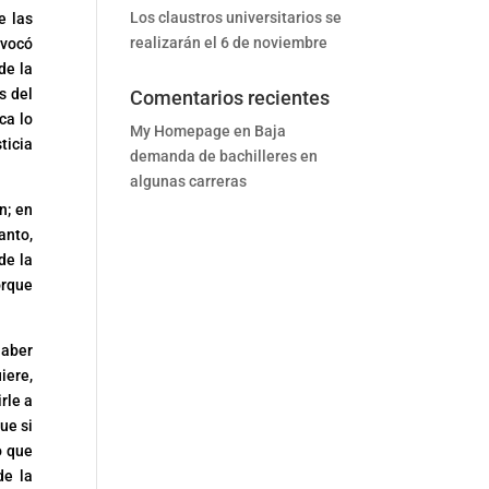
Los claustros universitarios se
e las
realizarán el 6 de noviembre
nvocó
de la
s del
Comentarios recientes
ca lo
My Homepage
en
Baja
ticia
demanda de bachilleres en
algunas carreras
n; en
anto,
de la
orque
haber
iere,
rle a
ue si
o que
de la