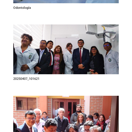
Odontología
20250407_101621