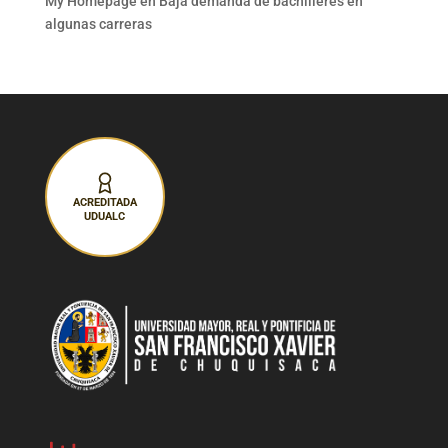
My Homepage
en
Baja demanda de bachilleres en
algunas carreras
ACREDITADA
UDUALC