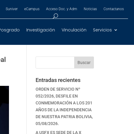
Suniver
eCampus
Acceso Doc. y Adm
Noticias
Contactanos
Posgrado
Investigación
Vinculación
Servicios
eal
Buscar
Entradas recientes
ORDEN DE SERVICIO Nº
052/2026, DESFILE EN
CONMEMORACIÓN A LOS 201
AÑOS DE LA INDEPENDENCIA
DE NUESTRA PATRIA BOLIVIA,
05/08/2026.
A USFX ES SEDE DE LA X