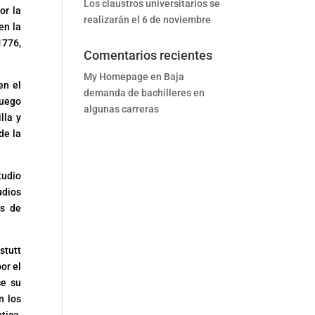
Los claustros universitarios se
or la
realizarán el 6 de noviembre
en la
1776,
Comentarios recientes
My Homepage
en
Baja
en el
demanda de bachilleres en
luego
algunas carreras
lla y
de la
tudio
udios
os de
stutt
or el
ce su
n los