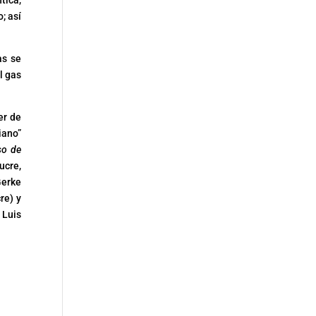
tica,
; así
as se
l gas
er de
iano”
so de
ucre,
Gerke
re) y
 Luis