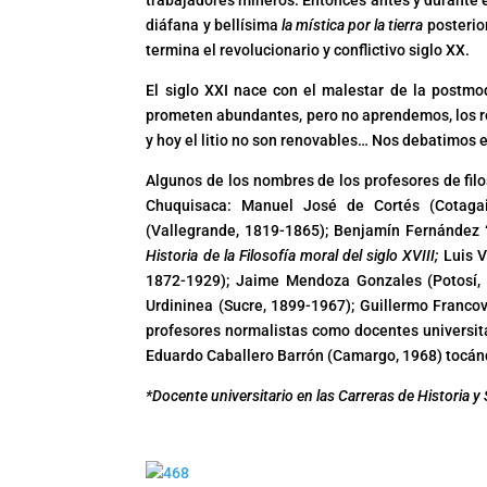
trabajadores mineros. Entonces antes y durante el
diáfana y bellísima
la mística por la tierra
posterior
termina el revolucionario y conflictivo siglo XX.
El siglo XXI nace con el malestar de la postmod
prometen abundantes, pero no aprendemos, los recu
y hoy el litio no son renovables… Nos debatimos 
Algunos de los nombres de los profesores de filo
Chuquisaca: Manuel José de Cortés (Cotagai
(Vallegrande, 1819-1865); Benjamín Fernández “
Historia de la Filosofía moral del siglo XVIII;
Luis V
1872-1929); Jaime Mendoza Gonzales (Potosí, 1
Urdininea (Sucre, 1899-1967); Guillermo Francov
profesores normalistas como docentes universita
Eduardo Caballero Barrón (Camargo, 1968) tocán
*Docente universitario en las Carreras de Historia y