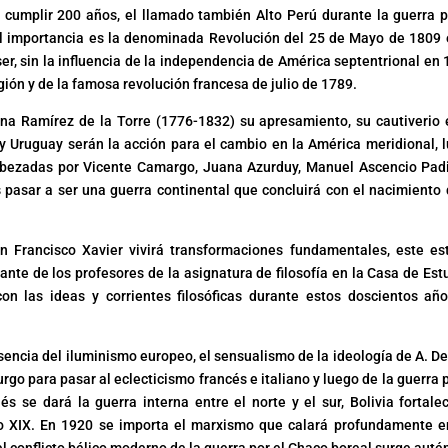
 a cumplir 200 años, el llamado también Alto Perú durante la guerra p
al importancia es la denominada Revolución del 25 de Mayo de 1809 
r, sin la influencia de la independencia de América septentrional en 
ión y de la famosa revolución francesa de julio de 1789.
na Ramírez de la Torre (1776-1832) su apresamiento, su cautiverio 
a y Uruguay serán la acción para el cambio en la América meridional, 
cabezadas por Vicente Camargo, Juana Azurduy, Manuel Ascencio Padi
pasar a ser una guerra continental que concluirá con el nacimiento 
an Francisco Xavier vivirá transformaciones fundamentales, este es
tante de los profesores de la asignatura de filosofía en la Casa de Est
con las ideas y corrientes filosóficas durante estos doscientos añ
encia del iluminismo europeo, el sensualismo de la ideología de A. De
go para pasar al eclecticismo francés e italiano y luego de la guerra p
és se dará la guerra interna entre el norte y el sur, Bolivia fortale
iglo XIX. En 1920 se importa el marxismo que calará profundamente e