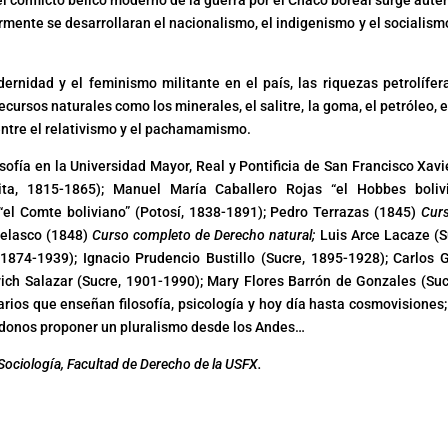
 conflicto bélico moderno de la guerra por el Chaco boreal surge autén
mente se desarrollaran el nacionalismo, el indigenismo y el socialismo
ernidad y el feminismo militante en el país, las riquezas petrolífer
rsos naturales como los minerales, el salitre, la goma, el petróleo, e
entre el relativismo y el pachamamismo.
sofía en la Universidad Mayor, Real y Pontificia de San Francisco Xavi
ta, 1815-1865); Manuel María Caballero Rojas “el Hobbes boliv
el Comte boliviano” (Potosí, 1838-1891); Pedro Terrazas (1845)
Cur
elasco (1848)
Curso completo de Derecho natural;
Luis Arce Lacaze (S
874-1939); Ignacio Prudencio Bustillo (Sucre, 1895-1928); Carlos 
ich Salazar (Sucre, 1901-1990); Mary Flores Barrón de Gonzales (Suc
rios que enseñan filosofía, psicología y hoy día hasta cosmovisiones;
donos proponer un pluralismo desde los Andes…
 Sociología, Facultad de Derecho de la USFX.