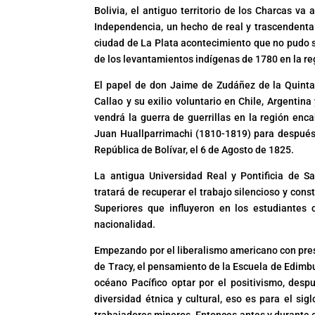
Bolivia, el antiguo territorio de los Charcas va
Independencia, un hecho de real y trascendent
ciudad de La Plata acontecimiento que no pudo se
de los levantamientos indígenas de 1780 en la reg
El papel de don Jaime de Zudáñez de la Quinta
Callao y su exilio voluntario en Chile, Argentin
vendrá la guerra de guerrillas en la región en
Juan Huallparrimachi (1810-1819) para después 
República de Bolívar, el 6 de Agosto de 1825.
La antigua Universidad Real y Pontificia de S
tratará de recuperar el trabajo silencioso y cons
Superiores que influyeron en los estudiantes 
nacionalidad.
Empezando por el liberalismo americano con pres
de Tracy, el pensamiento de la Escuela de Edimbur
océano Pacífico optar por el positivismo, despu
diversidad étnica y cultural, eso es para el s