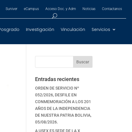
Suniver
eCampus
Acceso Doc. y Adm
Noticias
Contactanos
Posgrado
Investigación
Vinculación
Servicios
Buscar
Entradas recientes
ORDEN DE SERVICIO Nº
052/2026, DESFILE EN
CONMEMORACIÓN A LOS 201
AÑOS DE LA INDEPENDENCIA
DE NUESTRA PATRIA BOLIVIA,
05/08/2026.
A USFX ES SEDE DE LA X