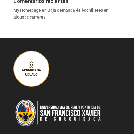
Comentarios recientes
My Homepage
en
Baja demanda de bachilleres en
algunas carreras
ACREDITADA
UDUALC