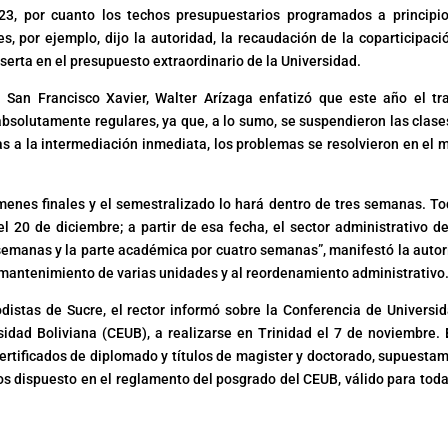
23, por cuanto los techos presupuestarios programados a principi
s, por ejemplo, dijo la autoridad, la recaudación de la coparticipaci
inserta en el presupuesto extraordinario de la Universidad.
n San Francisco Xavier, Walter Arízaga enfatizó que este año el tr
absolutamente regulares, ya que, a lo sumo, se suspendieron las clase
ias a la intermediación inmediata, los problemas se resolvieron en el 
enes finales y el semestralizado lo hará dentro de tres semanas. To
l 20 de diciembre; a partir de esa fecha, el sector administrativo d
semanas y la parte académica por cuatro semanas”, manifestó la autor
l mantenimiento de varias unidades y al reordenamiento administrativo
iodistas de Sucre, el rector informó sobre la Conferencia de Universi
idad Boliviana (CEUB), a realizarse en Trinidad el 7 de noviembre. 
certificados de diplomado y títulos de magister y doctorado, supuesta
os dispuesto en el reglamento del posgrado del CEUB, válido para toda