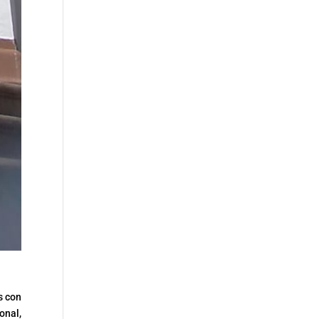
s con
onal,