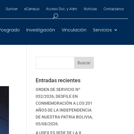
Suniver
eCampus
Acceso Doc. y Adm
Noticias
Contactanos
Posgrado
Investigación
Vinculación
Servicios
Buscar
Entradas recientes
ORDEN DE SERVICIO Nº
052/2026, DESFILE EN
CONMEMORACIÓN A LOS 201
AÑOS DE LA INDEPENDENCIA
DE NUESTRA PATRIA BOLIVIA,
05/08/2026.
A USFX ES SEDE DE LA X