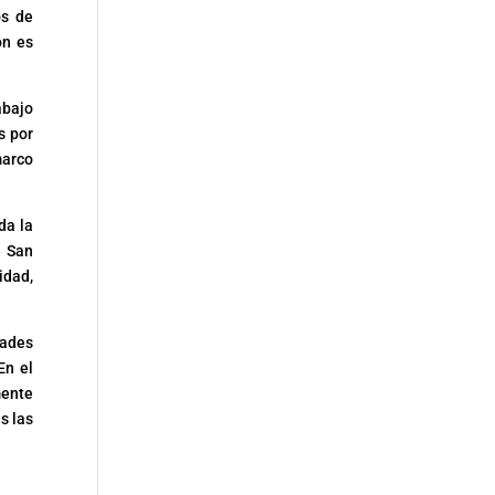
os de
ón es
abajo
s por
marco
da la
e San
idad,
.
dades
En el
mente
s las