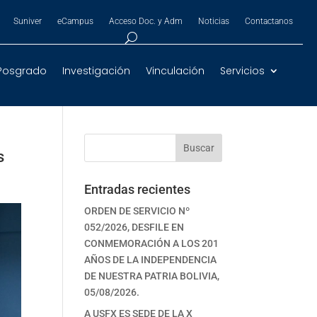
Suniver
eCampus
Acceso Doc. y Adm
Noticias
Contactanos
Posgrado
Investigación
Vinculación
Servicios
Buscar
s
Entradas recientes
ORDEN DE SERVICIO Nº
052/2026, DESFILE EN
CONMEMORACIÓN A LOS 201
AÑOS DE LA INDEPENDENCIA
DE NUESTRA PATRIA BOLIVIA,
05/08/2026.
A USFX ES SEDE DE LA X