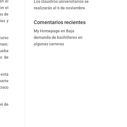
en el
Los claustros universitarios se
on el
realizarán el 6 de noviembre
as de
ias y
Comentarios recientes
My Homepage
en
Baja
demanda de bachilleres en
Curso
algunas carreras
amen:
rueba
so de
 esta
parte
cisco
ón de