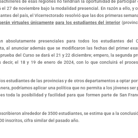
bachilleres de esas regiones no tendrían la oportunidad de participar 
á el 27 de noviembre bajo la modalidad presencial. En razón a ello, y c
udiantes del país, el Vicerrectorado resolvió que las dos primeras seman
serán virtuales únicamente
para los estudiantes del interior
(provinc
án absolutamente presenciales para todos los estudiantes del 
 Mita, al anunciar además que se modificaron las fechas del primer ex
a prueba del Curso se dará el 21 y 22 diciembre; empero, la segunda p
s decir, el 18 y 19 de enero de 2024, con lo que concluirá el proce
os estudiantes de las provincias y de otros departamentos a optar por
era, podríamos aplicar una política que no permita a los jóvenes ser 
s toda la posibilidad y facilidad para que formen parte de San Fran
nscribieron alrededor de 3500 estudiantes, se estima que a la conclusi
0 inscritos, cifra similar del pasado año.