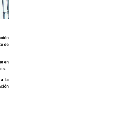
ación
te de
ue en
ses.
 a la
ación