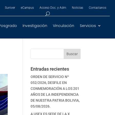
Suniver
eCampus
Acceso Doc. y Adm
Noticias
Contactanos
Posgrado
Investigación
Vinculación
Servicios
o
Buscar
Entradas recientes
ORDEN DE SERVICIO Nº
052/2026, DESFILE EN
CONMEMORACIÓN A LOS 201
AÑOS DE LA INDEPENDENCIA
DE NUESTRA PATRIA BOLIVIA,
05/08/2026.
A USFX ES SEDE DE LA X