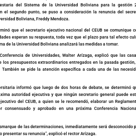
staria del Sistema de la Universidad Boliviana para la gestión 
 el segundo punto, se puso a consideración la renuncia del secre
iversidad Boliviana, Freddy Mendoza.
rminó que el secretario ejecutivo nacional del CEUB se comunique c
dades esperan su respuesta, toda vez que el plazo para tal efecto cu
tema de la Universidad Boliviana analizará las medidas a tomar.
 Conferencia de Universidades, Walter Arízaga, explicó que las cas
de los presupuestos extraordinarios entregados en la pasada gestión,
o. También se pide la atención específica a cada una de las necesi
ersitaria informó que luego de dos horas de debate, se determinó q
áxima autoridad ejecutiva y que ningún secretario general puede est
jecutivo del CEUB, a quien se le recomendó, elaborar un Reglamen
er consensuado y aprobado en una próxima Conferencia Naciona
desmarque de las determinaciones, inmediatamente será desconocido p
 presentar su renuncia”, explicó el rector Arízaga.