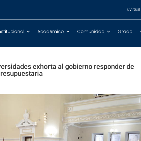
uVirtual
nstitucional
Académico
Comunidad
Grado
versidades exhorta al gobierno responder de
presupuestaria