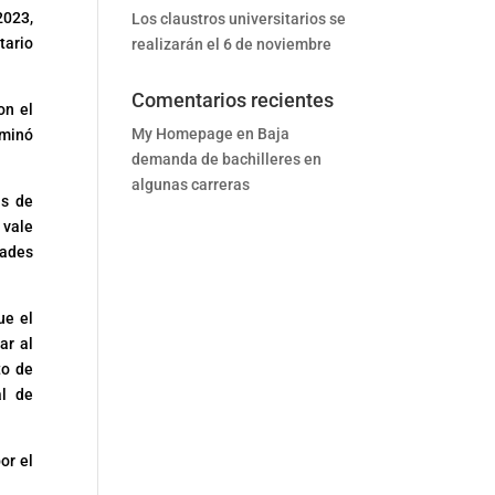
2023,
Los claustros universitarios se
tario
realizarán el 6 de noviembre
Comentarios recientes
on el
My Homepage
en
Baja
lminó
demanda de bachilleres en
algunas carreras
as de
 vale
dades
ue el
ar al
to de
l de
or el