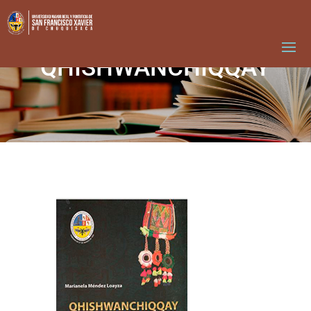
QHISHWANCHIQQAY