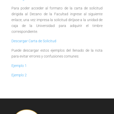
Para poder acceder al formato de la carta de solicitud
dirigida al Decano de la Facultad ingrese al siguiente
enlace, una vez impresa la solicitud diríjase a la unidad de
caja de la Universidad para adquirir el timbre
correspondiente.
Descargar Carta de Solicitud
Puede descargar estos ejemplos del llenado de la nota
para evitar errores y confusiones comunes:
Ejemplo 1
Ejemplo 2