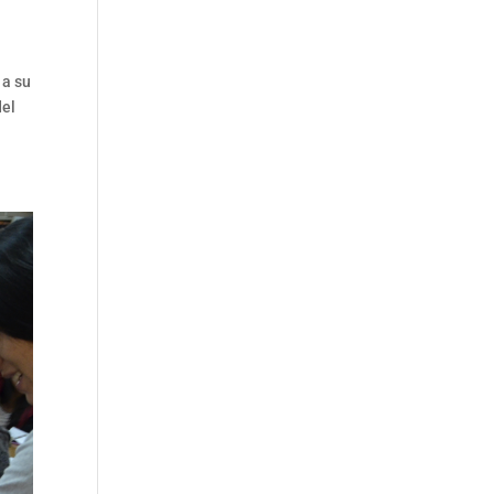
 a su
del