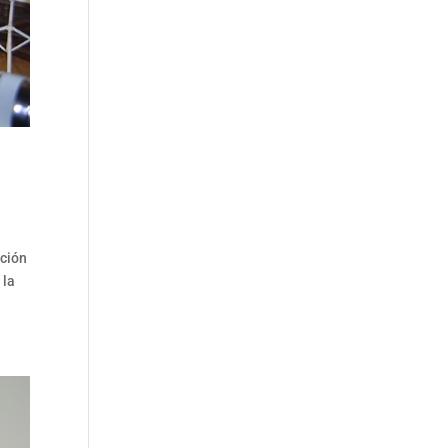
ación
 la