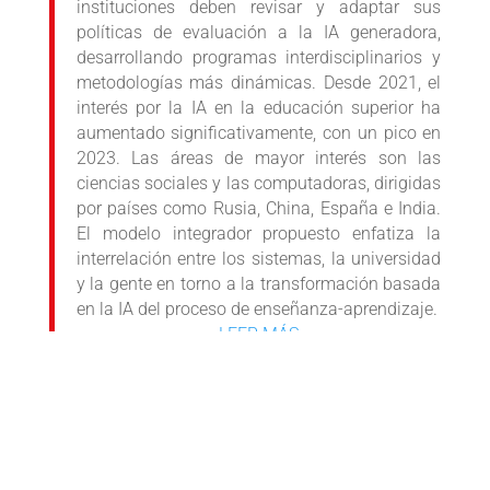
instituciones deben revisar y adaptar sus
políticas de evaluación a la IA generadora,
desarrollando programas interdisciplinarios y
metodologías más dinámicas. Desde 2021, el
interés por la IA en la educación superior ha
aumentado significativamente, con un pico en
2023. Las áreas de mayor interés son las
ciencias sociales y las computadoras, dirigidas
por países como Rusia, China, España e India.
El modelo integrador propuesto enfatiza la
interrelación entre los sistemas, la universidad
y la gente en torno a la transformación basada
en la IA del proceso de enseñanza-aprendizaje.
LEER MÁS
TÍTULO: HÁBITOS DE CONSUMO DE NOTICIAS
EN ESTUDIANTES DE LA CARRERA DE
COMUNICACIÓN SOCIAL DE LA UNIVERSIDAD
SAN FRANCISCO XAVIER (USFX)