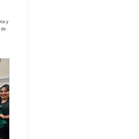
rte y
, de