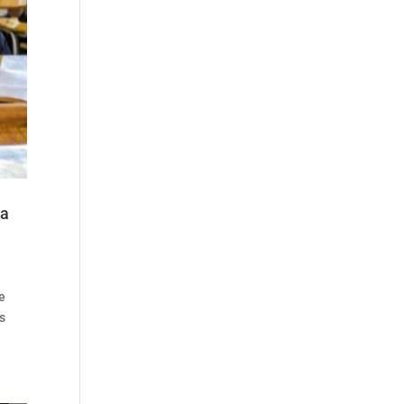
la
te
es