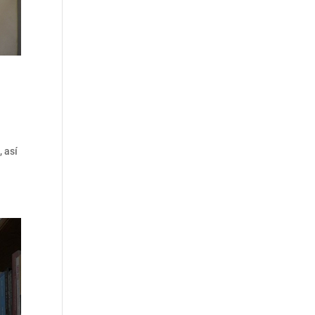
a
, así