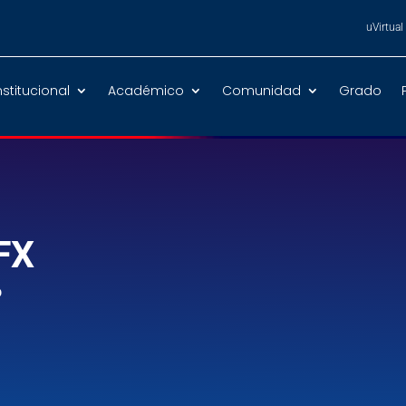
uVirtual
nstitucional
Académico
Comunidad
Grado
FX
D