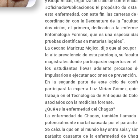
y Bioquímicas, organiza un ciclo de conferenci
#OficinadePublicaciones El propósito de esta
esta enfermedad, con este fin, las carreras de
coordinación con la Decanatura de la Facultad
dos ciclos, el primero, dedicado a la enfer
Entomología Forense, que es una especialidad
pruebas científicas en materias legales”.
La decana Maricruz Mojica, dijo que al ocupar B
la alta prevalencia de esta patología, su facul
magistrales donde participarán expertos en el 
los estudiantes llevar adelante procesos 
impulsarlos a ejecutar acciones de prevención, 
En la segunda parte de este ciclo de confe
participará la experta Luz Mirian Gómez, quie
trabaja en el Tecnológico de Antioquía de Colo
asociados con la medicina forense.
¿Qué es la enfermedad del Chagas?
La enfermedad de Chagas, también llamada 
potencialmente mortal causada por el parásito 
Se calcula que en el mundo hay entre seis y siet
parásito causante de la enfermedad de Chag