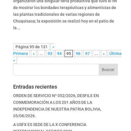
organizaron una singular feria productiva que tuvo el fin
de mostrar los bondades terapéuticas y alimenticias de
las plantas tradicionales de varias regiones de
Chuquisaca; la exposición se realizó hoy en el patio de
la...
Página 95 de 131
«
Primera
«
...
93
94
95
96
97
...
»
Última
»
Buscar
Entradas recientes
ORDEN DE SERVICIO Nº 052/2026, DESFILE EN
CONMEMORACIÓN A LOS 201 AÑOS DE LA
INDEPENDENCIA DE NUESTRA PATRIA BOLIVIA,
05/08/2026.
A USFX ES SEDE DE LA X CONFERENCIA